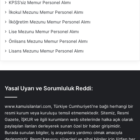
KPSS’siz Memur Personel Alımı
İlkokul Mezunu Memur Personel Alımı
İlköğretim Mezunu Memur Personel Alımı
Lise Mezunu Memur Personel Alımı
Önlisans Mezunu Memur Personel Alımı
Lisans Mezunu Memur Personel Alımı
Yasal Uyarı ve Sorumluluk Reddi:
www.kamuisilanlari.com, Türkiye Cumhuriyeti'ne bağlı herhangi bir
resmi kurum veya kuruluşu temsil etmemektedir. Sitemiz, Resmi
Gazete, İŞKUR ve ilgili kurumların web sitelerinde halka açık olarak
paylaşılan ilanları derleyerek sunan özel bir haber girişimidir.
Burada sunulan bilgiler, iş arayanlara yardımcı olmak amacıyla
derlenmiştir. Resmi başvuru süreçleri ve nihai bilgiler için lütfen her