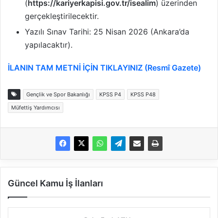
(
https://kariyerkapisi.gov.tr/isealim
) üzerinden
gerçekleştirilecektir.
Yazılı Sınav Tarihi: 25 Nisan 2026 (Ankara’da
yapılacaktır).
İLANIN TAM METNİ İÇİN TIKLAYINIZ (Resmî Gazete)
Gençlik ve Spor Bakanlığı
KPSS P4
KPSS P48
Müfettiş Yardımcısı
Güncel Kamu İş İlanları